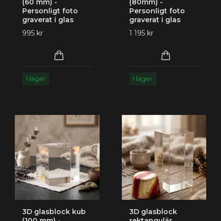
(60 mm) -
(80mm) -
Personligt foto
Personligt foto
graverat i glas
graverat i glas
995 kr
1 195 kr
I lager
I lager
3D glasblock kub
3D glasblock
(100 mm) -
rektangulär