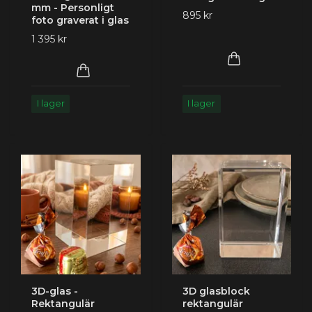
mm - Personligt
895 kr
foto graverat i glas
1 395 kr
I lager
I lager
3D-glas -
3D glasblock
Rektangulär
rektangulär