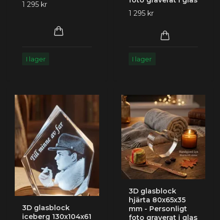
1 295 kr
1 295 kr
I lager
I lager
3D glasblock
hjärta 80x65x35
3D glasblock
mm - Personligt
iceberg 130x104x61
foto graverat i glas