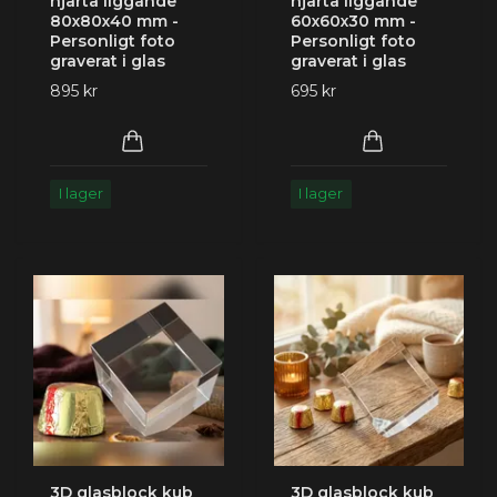
hjärta liggande
hjärta liggande
80x80x40 mm -
60x60x30 mm -
Personligt foto
Personligt foto
graverat i glas
graverat i glas
895 kr
695 kr
I lager
I lager
3D glasblock kub
3D glasblock kub