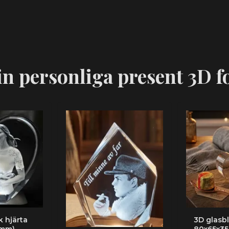
n personliga present 3D fo
k hjärta
3D glasbl
mm) -
80x65x35