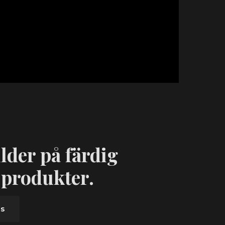
lder på färdig
 produkter.
as