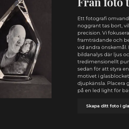
Från foto t
Ett fotografi omvan
noggrant tas bort, v
precision. Vi fokusera
framträdande och be
vid andra önskemål.
bildanalys där ljus o
tredimensionellt p
sedan för att styra e
motivet i glasblock
djupkänsla. Placera
på en led light för b
Skapa ditt foto i gl