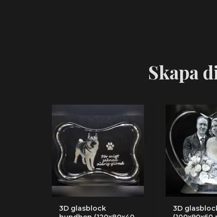
Skapa di
3D glasblock
3D glasbloc
hundben (120x80x40
(100x90x60 