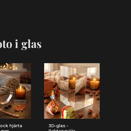
to i glas
ock hjärta
3D-glas -
 mm -
Rektangulär