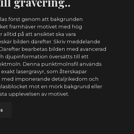
ill gravering..
dlas först genom att bakgrunden
ilket framhäver motivet med hög
r alltid på att ansiktet ska vara
skär bilden därefter. Skriv meddelande
 Därefter bearbetas bilden med avancerad
ch djupinformation översätts till ett
unktmoln. Denna punktmolnsfil används
n exakt lasergravyr, som återskapar
et med imponerande detaljrikedom och
 glasblocket mot en mörk bakgrund eller
ästa upplevelsen av motivet.
as