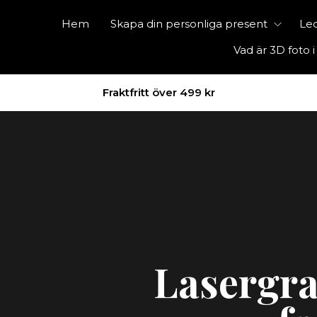
Hem
Skapa din personliga present
Led
Vad är 3D foto i
Fraktfritt över 499 kr
 – Förvandla
ör bästa
Lasergra
foto till 3D-