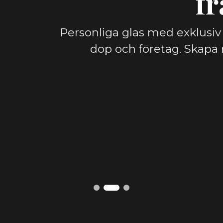
ekt
fr
asblock
glas med en led light från bla
Personliga glas med exklusiv 
 oss skapa ett personligt
rts.
dop och företag. Skapa 
skt glas. Graverat i Sverige