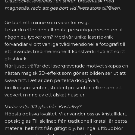
Glasblocket levereras i en stilren presentask med
magnetlås, redo att ges bort vid livets stora tillfällen.
Ge bort ett minne som varar för evigt
Letar du efter den ultimata personliga presenten till
någon du tycker om? Med vår unika laserteknik
förvandlar vi ditt vanliga tvådimensionella fotografi till
ett levande, tredimensionellt konstverk inuti ett solitt
glasblock.
När ljuset träffar det lasergraverade motivet skapas en
nästan magisk 3D-effekt som gör att bilden ser ut att
sväva fritt. Det är den perfekta dopgåvan,
bröllopspresenten, studentpresenten eller som ett
vackert minne av ett älskat husdjur.
Varför välja 3D-glas från Kristallvy?
Högsta optiska kvalitet: Vi använder oss av kristallklart,
optiskt glas. Till skillnad från traditionell kristall är detta
material helt fritt från giftigt bly, har inga luftbubblor