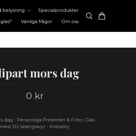
 belysning
Specialprodukter
 glas?
Vanliga frågor
Om oss
lipart mors dag
0 kr
s dag - Personliga Presenter & Foto i Glas
med 3D-lasergravyr - Kristallvy